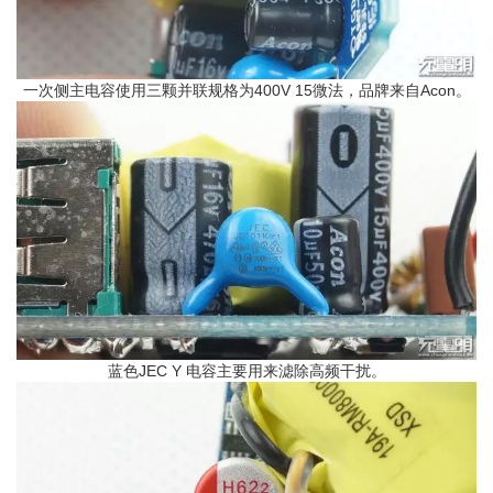
一次侧主电容使用三颗并联规格为400V 15微法，品牌来自Acon。
蓝色JEC Y 电容主要用来滤除高频干扰。