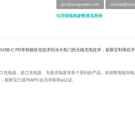
gm@xinspower.com
market@xin
5)详细规格参数请见附录
3.0，TYPE-C/USB-C PD等智能快充技术到当今热门的无线充电技术，
单口充电器、多口充电器、无线充电器等多个系列的产品。在销售智能充电产品
前，新斯宝已成为WPC会员并取得qi认证。