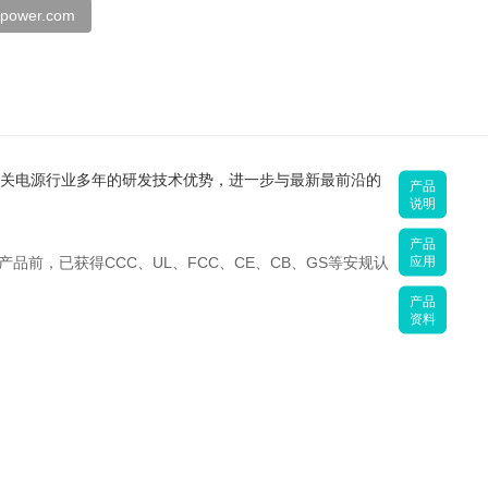
spower.com
新斯宝利用在开关电源行业多年的研发技术优势，进一步与最新最前沿的
产品
说明
产品
应用
前，已获得CCC、UL、FCC、CE、CB、GS等安规认
产品
资料